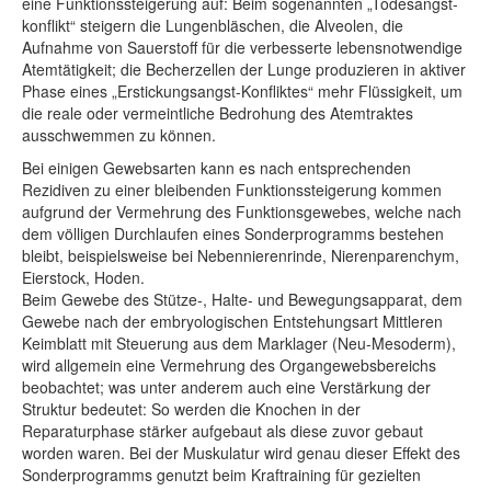
eine Funktionssteigerung auf: Beim sogenannten „Todesangst-
konflikt“ steigern die Lungenbläschen, die Alveolen, die
Aufnahme von Sauerstoff für die verbesserte lebensnotwendige
Atemtätigkeit; die Becherzellen der Lunge produzieren in aktiver
Phase eines „Erstickungsangst-Konfliktes“ mehr Flüssigkeit, um
die reale oder vermeintliche Bedrohung des Atemtraktes
ausschwemmen zu können.
Bei einigen Gewebsarten kann es nach entsprechenden
Rezidiven zu einer bleibenden Funktionssteigerung kommen
aufgrund der Vermehrung des Funktionsgewebes, welche nach
dem völligen Durchlaufen eines Sonderprogramms bestehen
bleibt, beispielsweise bei Nebennierenrinde, Nierenparenchym,
Eierstock, Hoden.
Beim Gewebe des Stütze-, Halte- und Bewegungsapparat, dem
Gewebe nach der embryologischen Entstehungsart Mittleren
Keimblatt mit Steuerung aus dem Marklager (Neu-Mesoderm),
wird allgemein eine Vermehrung des Organgewebsbereichs
beobachtet; was unter anderem auch eine Verstärkung der
Struktur bedeutet: So werden die Knochen in der
Reparaturphase stärker aufgebaut als diese zuvor gebaut
worden waren. Bei der Muskulatur wird genau dieser Effekt des
Sonderprogramms genutzt beim Kraftraining für gezielten