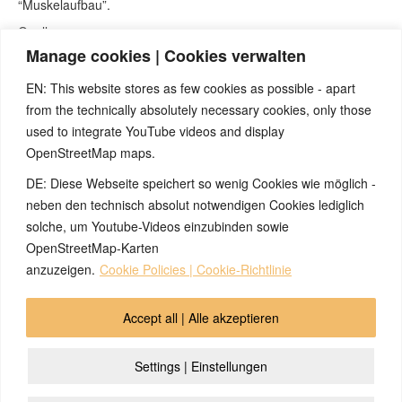
“Muskelaufbau”.
Quellen:
Manage cookies | Cookies verwalten
Seminare von Nicolas Barro, nicolasbarro.de
Naturnah-Seminar mit Nicolas Barro und Marco Pfister.
EN: This website stores as few cookies as possible - apart
Internetseite
www.5bn.de
.
from the technically absolutely necessary cookies, only those
Claudio Trupiano, „Danke Doktor Hamer“
used to integrate YouTube videos and display
Zur Einführung: Simona Cella, Marco Pfister, „Krankheit ist
OpenStreetMap maps.
etwas anderes“, Einführungsbüchlein zu den fünf biologischen
Naturgesetze des ital. Studienverbandes A.L.B.A. (heute: Ass.
DE: Diese Webseite speichert so wenig Cookies wie möglich -
Saluta Aktiva Onlus)
neben den technisch absolut notwendigen Cookies lediglich
solche, um Youtube-Videos einzubinden sowie
OpenStreetMap-Karten
© 2026 by Ingmar Marquardt
anzuzeigen.
Cookie Policies | Cookie-Richtlinie
Огляд
Юридична інформація
Accept all | Alle akzeptieren
Політика конфіденційності
Контакти
Settings | Einstellungen
Cookie Policy (EU)