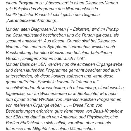
einem Programm zu „übersetzen“ in einen Diagnose-Namen
(als Beispiel das Programm des Nierenbeckens in
konfliktgelöster Phase ist nicht gleich der Diagnose
„Nierenbeckenentzündung).
Mit den alten Diagnosen-Namen ( = Etiketten) wird im Prinzip
ein Gesamtzustand beschrieben und die Person gilt quasi als
„gesamt analysiert“. Aus diesem Grunde sind bei Diagnose-
Namen stets mehrere Symptome zuordenbar, welche nach
Beschreibung der alten Medizin nun bei einer betroffenen
Person „vorliegen können oder auch nicht“.
Mit der Basis der 5BN werden nun die einzelnen Organgewebe
und deren laufenden Programme getrennt beachtet und auch
unterschieden, ob diese konkret auftreten und wann diese
genau auftreten: Sowohl in kurzen Zeiträumen mit
anschließenden Abwesenheiten; ob minutenlang, stundenweise,
tageweise, nur an Wochenenden usw. Beobachtet wird auch
nun dynamischer Wechsel von unterschiedlichen Programmen
von mehreren Organgeweben, … – Diese Form von
Beobachtungen erfordern gute Kenntnisse von Basis-Knowhow
der 5BN und damit auch von Anatomie und Physiologie; eine
Portion Ehrlichkeit zu sich selbst; vor allem aber auch ein
Interesse und Mitgefühl an seinen Mitmenschen.