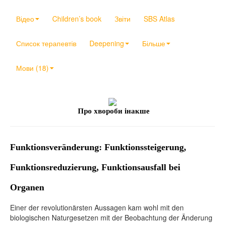
Відео
Children’s book
Звіти
SBS Atlas
Список терапевтів
Deepening
Більше
Мови (18)
Про хвороби інакше
Funktionsveränderung: Funktionssteigerung,
Funktionsreduzierung, Funktionsausfall bei
Organen
Einer der revolutionärsten Aussagen kam wohl mit den
biologischen Naturgesetzen mit der Beobachtung der Änderung