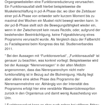
Organgewebsteilen eine Funktionsreduzierung verursachen.
Ein Funktionsausfall stellt hierbei beispielsweise die
Muskelerschlaffung in pcl-A-Phase dar, wo über die Zeitdauer
einer pcl-A-Phase von entweder sehr kurzem Moment bis zu
maximal drei Wochen ein Muskel nicht bewegt werden kann. In
der pcl-B-Phase stellt sich die Bewegungsfähigkeit wieder ein,
wenn in der Zwischenzeit kein neues Rezidiv, oder, aufgrund der
bestehenden Beeinträchtigung, keine Folgeaktivierung eines
Programms verursacht wurde. Als Vergleich dazu der Fallbericht
zu Facialisparesi beim Kongress des ital. Studienverbandes
2011.
* Bei den Aussagen mit “Funktionsverlust”, „Funktionsausfall“ ist
genauer zu beachten, was konkret vorliegt: Beispielsweise wird
bei der Aussage “Nierenversagen” in der alten Medizin
angenommen, dass das Nierenparenchym nicht mehr
funktionsfähig ist in Bezug auf die Blutreinigung. Häufig liegt
aber alleine eine aktive Phase des Programms der
Nierensammelrohre vor. Abhängig von der Intensität des
Programms erfolgt hier eine verstärkte Wasserrückresoprtion
zurück in den Organismus und damit wenig Ausscheidung von
Urin.
* Funktionsverlust kann es aber auch geben bei völligem Abbau