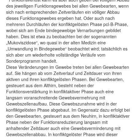
des jeweiligen Funktionsgewebes bei allen Gewebearten, wenn
sich nach entsprechenden Zeitverläufen ein völliger Abbau
dieses Funktionsgewebes ergeben hat. Oder auch nach
mehreren Durchläufen der konfliktgelösten Phase pcl-B-Phase,
wobei sich am Ende bindegewebige Vernarbungen gebildet
haben. Dies ist etwa zu beobachten bei der sogenannten
„Mukoviszidose“, wo quasi in der alten Medizin eine
„Umwandlung in Bindegewebe“ beobachtet wird; tatsächlich es
sich aber um wiederholte vollständige Verläufe vom
Sonderprogramm handelt.
Diese Veränderungen im Gewebe treten bei allen Gewebearten
auf. Sie hängen ab vom Zeitverlauf und Zeitdauer von ihren
aktiven und ihren konfliktgelösten Phasen. Bei Gewebearten,
gesteuert aus dem Althirn, besteht neben der
Funktionsverstärkung in konfliktaktiver Phase auch eine
langsam voranschreitende Gewebsvermehrung mit
Gewebszellenaufbau. Diese Gewebszunahme wird in der
konfliktgelösten Phase abgebaut. Im Gegensatz dazu erfolgt bei
den Gewebearten, gesteuert aus dem Neuhirn, in konfliktaktiver
Phase neben der Funktionsreduzierung langsam mit
anhaltender Zeitdauer auch eine Gewebsverminderung mit
Gewebszellenabbau. In konfliktgelöster Phase wird dieser