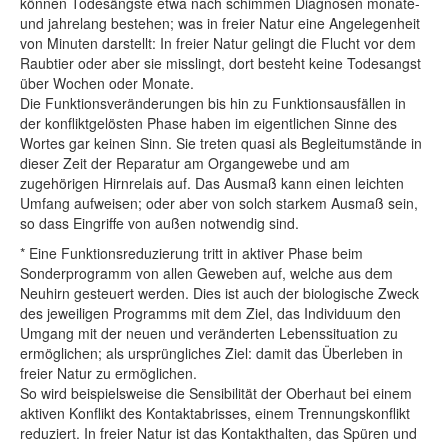
können Todesängste etwa nach schimmen Diagnosen monate-
und jahrelang bestehen; was in freier Natur eine Angelegenheit
von Minuten darstellt: In freier Natur gelingt die Flucht vor dem
Raubtier oder aber sie misslingt, dort besteht keine Todesangst
über Wochen oder Monate.
Die Funktionsveränderungen bis hin zu Funktionsausfällen in
der konfliktgelösten Phase haben im eigentlichen Sinne des
Wortes gar keinen Sinn. Sie treten quasi als Begleitumstände in
dieser Zeit der Reparatur am Organgewebe und am
zugehörigen Hirnrelais auf. Das Ausmaß kann einen leichten
Umfang aufweisen; oder aber von solch starkem Ausmaß sein,
so dass Eingriffe von außen notwendig sind.
* Eine Funktionsreduzierung tritt in aktiver Phase beim
Sonderprogramm von allen Geweben auf, welche aus dem
Neuhirn gesteuert werden. Dies ist auch der biologische Zweck
des jeweiligen Programms mit dem Ziel, das Individuum den
Umgang mit der neuen und veränderten Lebenssituation zu
ermöglichen; als ursprüngliches Ziel: damit das Überleben in
freier Natur zu ermöglichen.
So wird beispielsweise die Sensibilität der Oberhaut bei einem
aktiven Konflikt des Kontaktabrisses, einem Trennungskonflikt
reduziert. In freier Natur ist das Kontakthalten, das Spüren und