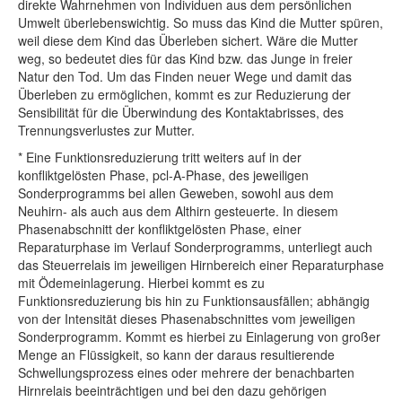
direkte Wahrnehmen von Individuen aus dem persönlichen
Umwelt überlebenswichtig. So muss das Kind die Mutter spüren,
weil diese dem Kind das Überleben sichert. Wäre die Mutter
weg, so bedeutet dies für das Kind bzw. das Junge in freier
Natur den Tod. Um das Finden neuer Wege und damit das
Überleben zu ermöglichen, kommt es zur Reduzierung der
Sensibilität für die Überwindung des Kontaktabrisses, des
Trennungsverlustes zur Mutter.
* Eine Funktionsreduzierung tritt weiters auf in der
konfliktgelösten Phase, pcl-A-Phase, des jeweiligen
Sonderprogramms bei allen Geweben, sowohl aus dem
Neuhirn- als auch aus dem Althirn gesteuerte. In diesem
Phasenabschnitt der konfliktgelösten Phase, einer
Reparaturphase im Verlauf Sonderprogramms, unterliegt auch
das Steuerrelais im jeweiligen Hirnbereich einer Reparaturphase
mit Ödemeinlagerung. Hierbei kommt es zu
Funktionsreduzierung bis hin zu Funktionsausfällen; abhängig
von der Intensität dieses Phasenabschnittes vom jeweiligen
Sonderprogramm. Kommt es hierbei zu Einlagerung von großer
Menge an Flüssigkeit, so kann der daraus resultierende
Schwellungsprozess eines oder mehrere der benachbarten
Hirnrelais beeinträchtigen und bei den dazu gehörigen