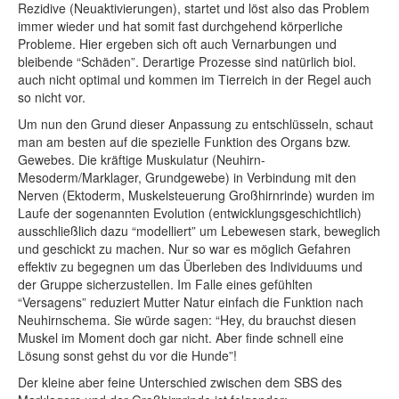
Rezidive (Neuaktivierungen), startet und löst also das Problem
immer wieder und hat somit fast durchgehend körperliche
Probleme. Hier ergeben sich oft auch Vernarbungen und
bleibende “Schäden”. Derartige Prozesse sind natürlich biol.
auch nicht optimal und kommen im Tierreich in der Regel auch
so nicht vor.
Um nun den Grund dieser Anpassung zu entschlüsseln, schaut
man am besten auf die spezielle Funktion des Organs bzw.
Gewebes. Die kräftige Muskulatur (Neuhirn-
Mesoderm/Marklager, Grundgewebe) in Verbindung mit den
Nerven (Ektoderm, Muskelsteuerung Großhirnrinde) wurden im
Laufe der sogenannten Evolution (entwicklungsgeschichtlich)
ausschließlich dazu “modelliert” um Lebewesen stark, beweglich
und geschickt zu machen. Nur so war es möglich Gefahren
effektiv zu begegnen um das Überleben des Individuums und
der Gruppe sicherzustellen. Im Falle eines gefühlten
“Versagens” reduziert Mutter Natur einfach die Funktion nach
Neuhirnschema. Sie würde sagen: “Hey, du brauchst diesen
Muskel im Moment doch gar nicht. Aber finde schnell eine
Lösung sonst gehst du vor die Hunde”!
Der kleine aber feine Unterschied zwischen dem SBS des