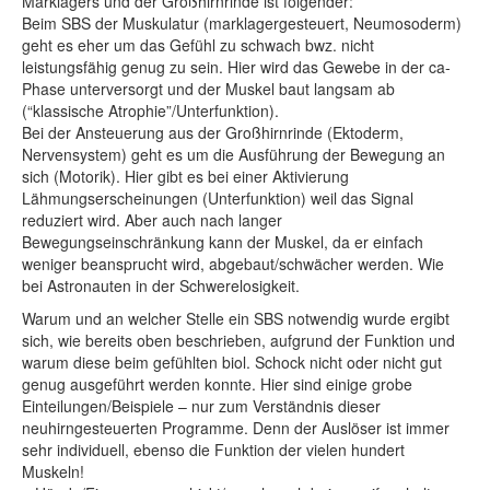
Marklagers und der Großhirnrinde ist folgender:
Beim SBS der Muskulatur (marklagergesteuert, Neumosoderm)
geht es eher um das Gefühl zu schwach bwz. nicht
leistungsfähig genug zu sein. Hier wird das Gewebe in der ca-
Phase unterversorgt und der Muskel baut langsam ab
(“klassische Atrophie”/Unterfunktion).
Bei der Ansteuerung aus der Großhirnrinde (Ektoderm,
Nervensystem) geht es um die Ausführung der Bewegung an
sich (Motorik). Hier gibt es bei einer Aktivierung
Lähmungserscheinungen (Unterfunktion) weil das Signal
reduziert wird. Aber auch nach langer
Bewegungseinschränkung kann der Muskel, da er einfach
weniger beansprucht wird, abgebaut/schwächer werden. Wie
bei Astronauten in der Schwerelosigkeit.
Warum und an welcher Stelle ein SBS notwendig wurde ergibt
sich, wie bereits oben beschrieben, aufgrund der Funktion und
warum diese beim gefühlten biol. Schock nicht oder nicht gut
genug ausgeführt werden konnte. Hier sind einige grobe
Einteilungen/Beispiele – nur zum Verständnis dieser
neuhirngesteuerten Programme. Denn der Auslöser ist immer
sehr individuell, ebenso die Funktion der vielen hundert
Muskeln!