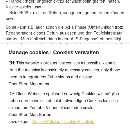
– Hände/Finger: ungeschickt/zu schwach beim greifen, halten,
Klavier spielen usw.
– Beine/Füße: nicht entfliehen, weggehen, gehen, treten können
usw.
Somit kann z.B. auch schon die pcl-a Phase (Unterfunktion trotz
Regeneration) dieses Gefühl auslösen und den Teufelskreislauf
starten. Man fühlt sich dann in der “ALS-Diagnose” oft bestätigt
dass es immer nur bergab geht. Der Arzt, so meint man, hatte ja
wieder Recht (selbsterfüllende Prophezeiung). Deshalb ist ein
Manage cookies | Cookies verwalten
erfahrener Therapeut von enormer Wichtigkeit. Dieser muss alle
Symptome richtig deuten, mögliche Komplikationen erkennen,
EN: This website stores as few cookies as possible - apart
den Patienten beruhigen und einen weisen Ratschlag erteilen
from the technically absolutely necessary cookies, only those
können. Hier steht der Mensch im Mittelpunkt!
used to integrate YouTube videos and display
ALLES GUTE und viel Spaß bei der weiteren Entdeckung der
OpenStreetMap maps.
5BN!
DE: Diese Webseite speichert so wenig Cookies wie möglich -
neben den technisch absolut notwendigen Cookies lediglich
solche, um Youtube-Videos einzubinden sowie
OpenStreetMap-Karten
© 2026 by Ingmar Marquardt
anzuzeigen.
Cookie Policies | Cookie-Richtlinie
Огляд
Юридична інформація