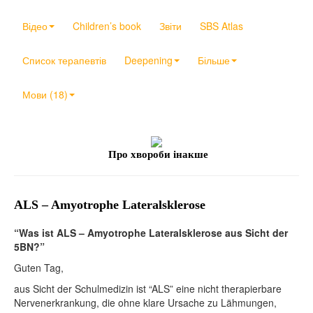
Відео
Children’s book
Звіти
SBS Atlas
Список терапевтів
Deepening
Більше
Мови (18)
Про хвороби інакше
ALS – Amyotrophe Lateralsklerose
“Was ist ALS – Amyotrophe Lateralsklerose aus Sicht der
5BN?”
Guten Tag,
aus Sicht der Schulmedizin ist “ALS” eine nicht therapierbare
Nervenerkrankung, die ohne klare Ursache zu Lähmungen,