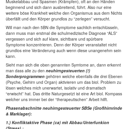
Muskelabbau und Spasmen (Krämpfen), oft an den Händen
beginnend und sich dann ausbreitend, führt. Also nur eine
weitere böse Krankheit welche den Organismus aus dem Nichts
überfällt und den Körper grundlos zu “zerlegen” versucht.
Will man nach den 5BN die Symptome sachlich entschlüsseln,
dann muss man erstmal die schulmedizische Diagnose “ALS”
vergessen und sich auf klare, sichtbare und spürbare
Symptome konzentrieren. Denn der Körper veranstaltet nicht
grundlos eine Veränderung auch wenn diese unangenehm sein
kann.
Sieht man sich die oben genannten Symtome an, dann erkennt
man dass alle zu den
neuhirngesteuerten (!)
Sonderprogrammen
gehören welche ebenfalls die drei Ebenen
(Psyche, Gehirn und Organ) aktivieren um das biol. Problem zu
lösen welches mich unerwartet, isolativ und dramatisch
“erwischt” hat. Das dritte Naturgesetzt ist eine Art biol. Kompass
welcher uns immer bei der “therapeutischen” Arbeit hilft.
Phasenabschnitte neuhirngesteuerter SBSe (Großhirnrinde
& Marklager):
1.) Konfliktaktive Phase (ca) mit Abbau/Unterfunkion
(Stress) :