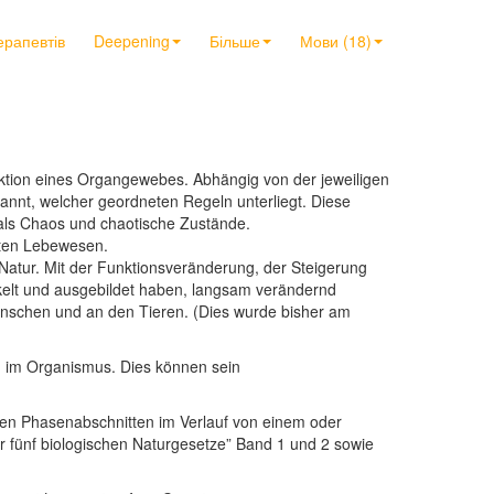
ерапевтів
Deepening
Більше
Мови (18)
ktion eines Organgewebes. Abhängig von der jeweiligen
nnt, welcher geordneten Regeln unterliegt. Diese
als Chaos und chaotische Zustände.
nten Lebewesen.
Natur. Mit der Funktionsveränderung, der Steigerung
ckelt und ausgebildet haben, langsam verändernd
Menschen und an den Tieren. (Dies wurde bisher am
 im Organismus. Dies können sein
en Phasenabschnitten im Verlauf von einem oder
fünf biologischen Naturgesetze” Band 1 und 2 sowie