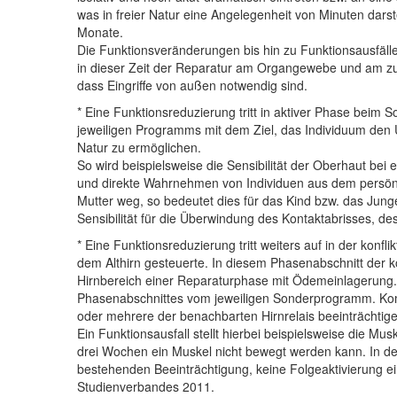
was in freier Natur eine Angelegenheit von Minuten darste
Monate.
Die Funktionsveränderungen bis hin zu Funktionsausfälle
in dieser Zeit der Reparatur am Organgewebe und am zu
dass Eingriffe von außen notwendig sind.
* Eine Funktionsreduzierung tritt in aktiver Phase bei
jeweiligen Programms mit dem Ziel, das Individuum den U
Natur zu ermöglichen.
So wird beispielsweise die Sensibilität der Oberhaut bei 
und direkte Wahrnehmen von Individuen aus dem persönli
Mutter weg, so bedeutet dies für das Kind bzw. das Jun
Sensibilität für die Überwindung des Kontaktabrisses, de
* Eine Funktionsreduzierung tritt weiters auf in der ko
dem Althirn gesteuerte. In diesem Phasenabschnitt der k
Hirnbereich einer Reparaturphase mit Ödemeinlagerung. H
Phasenabschnittes vom jeweiligen Sonderprogramm. Komm
oder mehrere der benachbarten Hirnrelais beeinträchti
Ein Funktionsausfall stellt hierbei beispielsweise die 
drei Wochen ein Muskel nicht bewegt werden kann. In der
bestehenden Beeinträchtigung, keine Folgeaktivierung ei
Studienverbandes 2011.