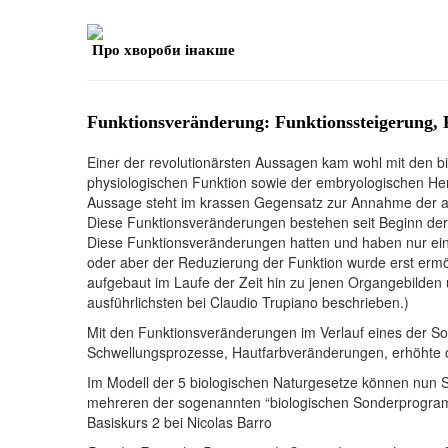
Про хвороби інакше
Funktionsveränderung: Funktionssteigerung, 
Einer der revolutionärsten Aussagen kam wohl mit den 
physiologischen Funktion sowie der embryologischen Her
Aussage steht im krassen Gegensatz zur Annahme der a
Diese Funktionsveränderungen bestehen seit Beginn der
Diese Funktionsveränderungen hatten und haben nur eine
oder aber der Reduzierung der Funktion wurde erst ermö
aufgebaut im Laufe der Zeit hin zu jenen Organgebilden
ausführlichsten bei Claudio Trupiano beschrieben.)
Mit den Funktionsveränderungen im Verlauf eines der 
Schwellungsprozesse, Hautfarbveränderungen, erhöhte o
Im Modell der 5 biologischen Naturgesetze können nun 
mehreren der sogenannten “biologischen Sonderprogram
Basiskurs 2 bei Nicolas Barro