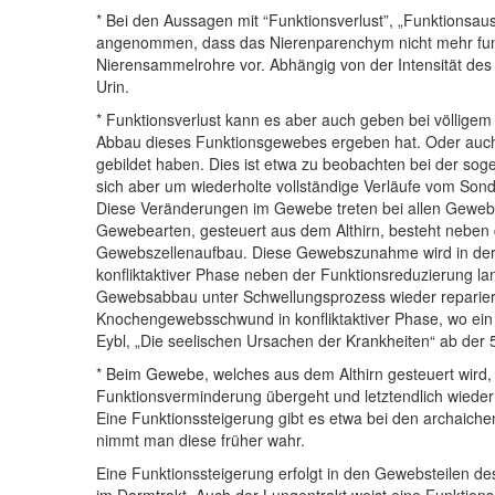
* Bei den Aussagen mit “Funktionsverlust”, „Funktionsaus
angenommen, dass das Nierenparenchym nicht mehr funktio
Nierensammelrohre vor. Abhängig von der Intensität des
Urin.
* Funktionsverlust kann es aber auch geben bei völlige
Abbau dieses Funktionsgewebes ergeben hat. Oder auch
gebildet haben. Dies ist etwa zu beobachten bei der sog
sich aber um wiederholte vollständige Verläufe vom So
Diese Veränderungen im Gewebe treten bei allen Gewebea
Gewebearten, gesteuert aus dem Althirn, besteht neben
Gewebszellenaufbau. Diese Gewebszunahme wird in der k
konfliktaktiver Phase neben der Funktionsreduzierung l
Gewebsabbau unter Schwellungsprozess wieder repariert
Knochengewebsschwund in konfliktaktiver Phase, wo ein K
Eybl, „Die seelischen Ursachen der Krankheiten“ ab der 5
* Beim Gewebe, welches aus dem Althirn gesteuert wird, e
Funktionsverminderung übergeht und letztendlich wieder
Eine Funktionssteigerung gibt es etwa bei den archaic
nimmt man diese früher wahr.
Eine Funktionssteigerung erfolgt in den Gewebsteilen d