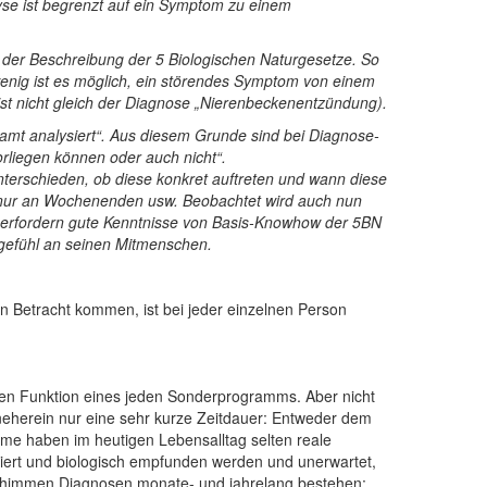
yse ist begrenzt auf ein Symptom zu einem
 der Beschreibung der 5 Biologischen Naturgesetze. So
enig ist es möglich, ein störendes Symptom von einem
st nicht gleich der Diagnose „Nierenbeckenentzündung).
samt analysiert“. Aus diesem Grunde sind bei Diagnose-
rliegen können oder auch nicht“.
erschieden, ob diese konkret auftreten und wann diese
 nur an Wochenenden usw. Beobachtet wird auch nun
rfordern gute Kenntnisse von Basis-Knowhow der 5BN
itgefühl an seinen Mitmenschen.
 Betracht kommen, ist bei jeder einzelnen Person
en Funktion eines jeden Sonderprogramms. Aber nicht
neherein nur eine sehr kurze Zeitdauer: Entweder dem
amme haben im heutigen Lebensalltag selten reale
etiert und biologisch empfunden werden und unerwartet,
 schimmen Diagnosen monate- und jahrelang bestehen;