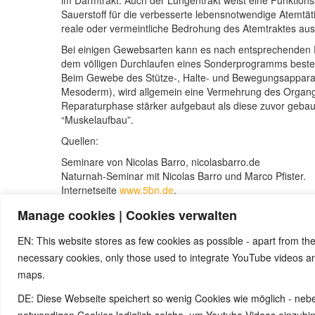
im Darmtrakt. Auch der Lungentrakt weist eine Funktions
Sauerstoff für die verbesserte lebensnotwendige Atemtäti
reale oder vermeintliche Bedrohung des Atemtraktes 
Bei einigen Gewebsarten kann es nach entsprechenden 
dem völligen Durchlaufen eines Sonderprogramms besteh
Beim Gewebe des Stütze-, Halte- und Bewegungsapparat
Mesoderm), wird allgemein eine Vermehrung des Organge
Reparaturphase stärker aufgebaut als diese zuvor gebau
“Muskelaufbau”.
Quellen:
Seminare von Nicolas Barro, nicolasbarro.de
Naturnah-Seminar mit Nicolas Barro und Marco Pfister.
Internetseite
www.5bn.de
.
Claudio Trupiano, „Danke Doktor Hamer“
Manage cookies | Cookies verwalten
Zur Einführung: Simona Cella, Marco Pfister, „Krankheit 
Saluta Aktiva Onlus)
EN: This website stores as few cookies as possible - apart from the
necessary cookies, only those used to integrate YouTube videos 
maps.
© 2026 by Ingmar Marquardt
DE: Diese Webseite speichert so wenig Cookies wie möglich - neb
notwendigen Cookies lediglich solche, um Youtube-Videos einzub