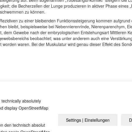
steigerung auf: Beim sogenannten „Todesangst-konflikt“ steigern die 
gkeit; die Becherzellen der Lunge produzieren in aktiver Phase eines „
ausschwemmen zu können.
Rezidiven zu einer bleibenden Funktionssteigerung kommen aufgrund
en bleibt, beispielsweise bei Nebennierenrinde, Nierenparenchym, Ei
, dem Gewebe nach der embryologischen Entstehungsart Mittleren Ke
websbereichs beobachtet; was unter anderem auch eine Verstärkung 
t worden waren. Bei der Muskulatur wird genau dieser Effekt des Sond
ist etwas anderes“, Einführungsbüchlein zu den fünf biologischen Natur
 technically absolutely
and display OpenStreetMap
Settings | Einstellungen
D
Огляд
Юридична інформація
Політик
en den technisch absolut
inden sowie OpenStreetMap-