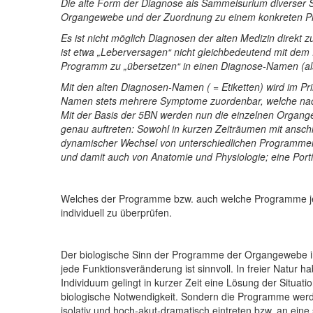
Die alte Form der Diagnose als Sammelsurium diverser 
Organgewebe und der Zuordnung zu einem konkreten Ph
Es ist nicht möglich Diagnosen der alten Medizin direk
ist etwa „Leberversagen“ nicht gleichbedeutend mit dem
Programm zu „übersetzen“ in einen Diagnose-Namen (als 
Mit den alten Diagnosen-Namen ( = Etiketten) wird im Pr
Namen stets mehrere Symptome zuordenbar, welche nach 
Mit der Basis der 5BN werden nun die einzelnen Organg
genau auftreten: Sowohl in kurzen Zeiträumen mit ansc
dynamischer Wechsel von unterschiedlichen Programme
und damit auch von Anatomie und Physiologie; eine Portio
Welches der Programme bzw. auch welche Programme jewei
individuell zu überprüfen.
Der biologische Sinn der Programme der Organgewebe in
jede Funktionsveränderung ist sinnvoll. In freier Natu
Individuum gelingt in kurzer Zeit eine Lösung der Situat
biologische Notwendigkeit. Sondern die Programme werden
isolativ und hoch-akut-dramatisch eintreten bzw. an ei