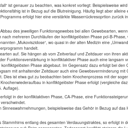
fall“ ist genauer zu beachten, was konkret vorliegt: Beispielsweise wir
nsfähig ist in Bezug auf die Blutreinigung. Häufig liegt aber allein
 Programms erfolgt hier eine verstärkte Wasserrückresoprtion zurück
m Abbau des jeweiligen Funktionsgewebes bei allen Gewebearten, wenn 
 nach mehreren Durchläufen der konfliktgelösten Phase pcl-B-Phase
enannten „Mukoviszidose“, wo quasi in der alten Medizin eine „Umwand
nderprogramm handelt.
rten auf. Sie hängen ab vom Zeitverlauf und Zeitdauer von ihren akti
 der Funktionsverstärkung in konfliktaktiver Phase auch eine langsa
onfliktgelösten Phase abgebaut. Im Gegensatz dazu erfolgt bei den 
angsam mit anhaltender Zeitdauer auch eine Gewebsverminderung mit G
. Dies ist etwa gut zu beobachten beim Knochenprozess mit der sog
nochenwiederaufbau in konfliktgelöster Phase erfolgt (vergleiche daz
. Auflage).
rfolgt in der konfliktaktiven Phase, CA-Phase, eine Funktionssteigeru
 verschwindet.
hen Sinneswahrnehmungen, beispielsweise das Gehör in Bezug auf das
es Stammhirns entlang des gesamten Verdauungstraktes, so erfolgt in