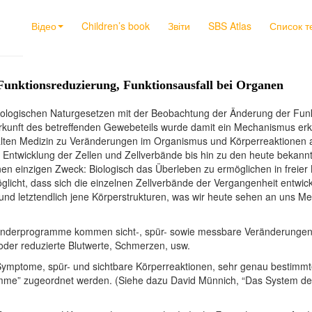
Відео
Children’s book
Звіти
SBS Atlas
Список т
Funktionsreduzierung, Funktionsausfall bei Organen
biologischen Naturgesetzen mit der Beobachtung der Änderung der Fun
kunft des betreffenden Gewebeteils wurde damit ein Mechanismus erka
lten Medizin zu Veränderungen im Organismus und Körperreaktionen 
 Entwicklung der Zellen und Zellverbände bis hin zu den heute bekan
n einzigen Zweck: Biologisch das Überleben zu ermöglichen in freier 
glicht, dass sich die einzelnen Zellverbände der Vergangenheit entwi
 und letztendlich jene Körperstrukturen, was wir heute sehen an uns 
Sonderprogramme kommen sicht-, spür- sowie messbare Veränderungen
der reduzierte Blutwerte, Schmerzen, usw.
Symptome, spür- und sichtbare Körperreaktionen, sehr genau bestimmt
me” zugeordnet werden. (Siehe dazu David Münnich, “Das System der 