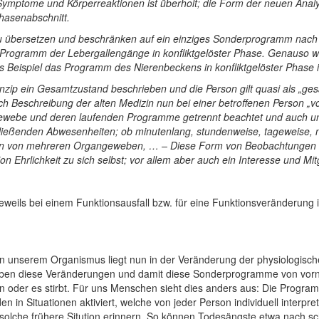
Symptome und Körperreaktionen ist überholt; die Form der neuen Anal
asenabschnitt.
t zu übersetzen und beschränken auf ein einziges Sonderprogramm nach
 Programm der Lebergallengänge in konfliktgelöster Phase. Genauso w
Beispiel das Programm des Nierenbeckens in konfliktgelöster Phase i
inzip ein Gesamtzustand beschrieben und die Person gilt quasi als „ge
Beschreibung der alten Medizin nun bei einer betroffenen Person „vo
ewebe und deren laufenden Programme getrennt beachtet und auch unt
hließenden Abwesenheiten; ob minutenlang, stundenweise, tageweise,
n von mehreren Organgeweben, … – Diese Form von Beobachtungen e
n Ehrlichkeit zu sich selbst; vor allem aber auch ein Interesse und M
ls bei einem Funktionsausfall bzw. für eine Funktionsveränderung in
 unserem Organismus liegt nun in der Veränderung der physiologisch
r haben diese Veränderungen und damit diese Sonderprogramme von vor
ion oder es stirbt. Für uns Menschen sieht dies anders aus: Die Progr
 in Situationen aktiviert, welche von jeder Person individuell interpr
ne solche frühere Sitution erinnern. So können Todesängste etwa nach