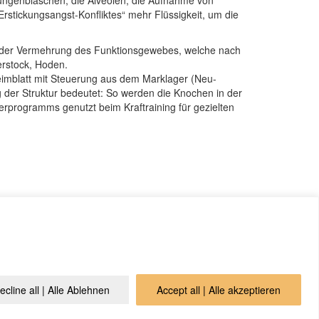
Lungenbläschen, die Alveolen, die Aufnahme von
Erstickungsangst-Konfliktes“ mehr Flüssigkeit, um die
 der Vermehrung des Funktionsgewebes, welche nach
erstock, Hoden.
imblatt mit Steuerung aus dem Marklager (Neu-
der Struktur bedeutet: So werden die Knochen in der
erprogramms genutzt beim Kraftraining für gezielten
gesetze des ital. Studienverbandes A.L.B.A. (heute: Ass.
ecline all | Alle Ablehnen
Accept all | Alle akzeptieren
а конфіденційності
Контакти
Cookie Policy (EU)