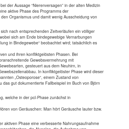
d bei der Aussage “Nierenversagen” in der alten Medizin
e eine aktive Phase des Programms der
 in den Organismus und damit wenig Ausscheidung von
sich nach entsprechenden Zeitverläufen ein völliger
, wobei sich am Ende bindegewebige Vernarbungen
lung in Bindegewebe“ beobachtet wird; tatsächlich es
ven und ihren konfliktgelösten Phasen. Bei
m voranschreitende Gewebsvermehrung mit
Gewebearten, gesteuert aus dem Neuhirn, in
ewebszellenabbau. In konfliktgelöster Phase wird dieser
enannten „Osteoporose“, einem Zustand von
u das gut dokumentierte Fallbeispiel im Buch von Björn
ng, welche in der pcl-Phase zunächst in
 Hören von Geräuschen: Man hört Geräusche lauter bzw.
 der aktiven Phase eine verbesserte Nahrungsaufnahme