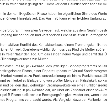
llt: In freier Natur gelingt die Flucht vor dem Raubtier oder aber sie 
n in der konfliktgelösten Phase haben im eigentlichen Sinne des Wortes
gehörigen Hirnrelais auf. Das Ausmaß kann einen leichten Umfang au
m Sonderprogramm von allen Geweben auf, welche aus dem Neuhirn geste
mgang mit der neuen und veränderten Lebenssituation zu ermöglichen; 
einem aktiven Konflikt des Kontaktabrisses, einem Trennungskonflikt redu
chen Umwelt überlebenswichtig. So muss das Kind die Mutter spüren, 
ge in freier Natur den Tod. Um das Finden neuer Wege und damit das 
s Trennungsverlustes zur Mutter.
nfliktgelösten Phase, pcl-A-Phase, des jeweiligen Sonderprogramms bei
onfliktgelösten Phase, einer Reparaturphase im Verlauf Sonderprogramm
ierbei kommt es zu Funktionsreduzierung bis hin zu Funktionsausfälle
t es hierbei zu Einlagerung von großer Menge an Flüssigkeit, so ka
gen und bei den dazu gehörigen Organgewebsteilen eine Funktionsredu
Muskelerschlaffung in pcl-A-Phase dar, wo über die Zeitdauer einer pcl
 pcl-B-Phase stellt sich die Bewegungsfähigkeit wieder ein, wenn in de
nes Programms verursacht wurde. Als Vergleich dazu der Fallbericht zu