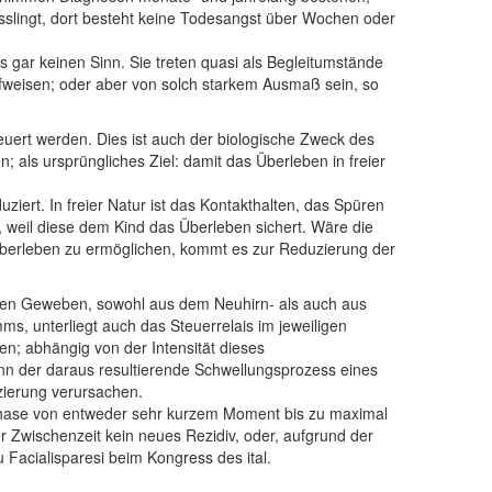
misslingt, dort besteht keine Todesangst über Wochen oder
 gar keinen Sinn. Sie treten quasi als Begleitumstände
fweisen; oder aber von solch starkem Ausmaß sein, so
uert werden. Dies ist auch der biologische Zweck des
als ursprüngliches Ziel: damit das Überleben in freier
ziert. In freier Natur ist das Kontakthalten, das Spüren
weil diese dem Kind das Überleben sichert. Wäre die
Überleben zu ermöglichen, kommt es zur Reduzierung der
 allen Geweben, sowohl aus dem Neuhirn- als auch aus
s, unterliegt auch das Steuerrelais im jeweiligen
n; abhängig von der Intensität dieses
nn der daraus resultierende Schwellungsprozess eines
zierung verursachen.
-A-Phase von entweder sehr kurzem Moment bis zu maximal
r Zwischenzeit kein neues Rezidiv, oder, aufgrund der
 Facialisparesi beim Kongress des ital.