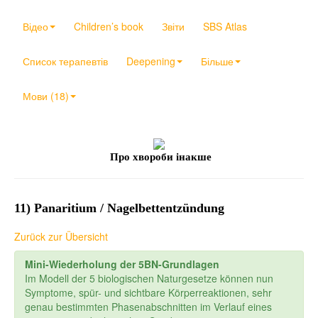
Відео
Children’s book
Звіти
SBS Atlas
Список терапевтів
Deepening
Більше
Мови (18)
Про хвороби інакше
11) Panaritium / Nagelbettentzündung
Zurück zur Übersicht
Mini-Wiederholung der 5BN-Grundlagen
Im Modell der 5 biologischen Naturgesetze können nun
Symptome, spür- und sichtbare Körperreaktionen, sehr
genau bestimmten Phasenabschnitten im Verlauf eines