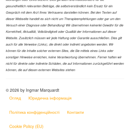
gesundheitlich relevanten Beiträge, die selbstverständlich kein Ersatz für ein
Gespräch mit dem Arzt Ihres Vertrauens darstellen können. Bei den Texten auf
dieser Webseite handelt es sich nicht um Therapieempfehlungen oder gar um den
Versuch einer Diagnose oder Behandlung! Wir übernehmen keinerlei Gewähr für die
Korrektheit, Aktualität, Vollständigkeit oder Qualität der Informationen auf dieser
Website. Zusätzlich müssen wir jede Haftung oder Garantie ausschließen. Dies gilt
auch für alle Verweise (Links), die direkt oder indirekt angeboten werden. Wir
können für die Inhalte solcher externen Sites, die Sie mittels eines Links oder
sonstiger Hinweise erreichen, keine Verantwortung übernehmen. Ferner haften wir
nicht für direkte oder indirekte Schäden, die auf Informationen zurückgeführt werden
können, die auf diesen externen Websites stehen
© 2026 by Ingmar Marquardt
Огляд
Юридична інформація
Політика конфіденційності
Контакти
Cookie Policy (EU)