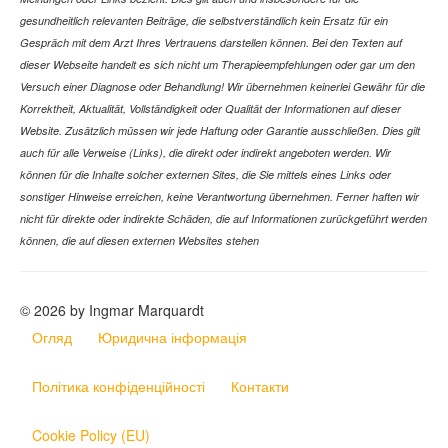
gesundheitlich relevanten Beiträge, die selbstverständlich kein Ersatz für ein
Gespräch mit dem Arzt Ihres Vertrauens darstellen können. Bei den Texten auf
dieser Webseite handelt es sich nicht um Therapieempfehlungen oder gar um den
Versuch einer Diagnose oder Behandlung! Wir übernehmen keinerlei Gewähr für die
Korrektheit, Aktualität, Vollständigkeit oder Qualität der Informationen auf dieser
Website. Zusätzlich müssen wir jede Haftung oder Garantie ausschließen. Dies gilt
auch für alle Verweise (Links), die direkt oder indirekt angeboten werden. Wir
können für die Inhalte solcher externen Sites, die Sie mittels eines Links oder
sonstiger Hinweise erreichen, keine Verantwortung übernehmen. Ferner haften wir
nicht für direkte oder indirekte Schäden, die auf Informationen zurückgeführt werden
können, die auf diesen externen Websites stehen
© 2026 by Ingmar Marquardt
Огляд
Юридична інформація
Політика конфіденційності
Контакти
Cookie Policy (EU)