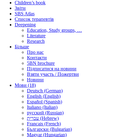
Children’s book
Звіти
SBS Atlas
Список терапевтів
Deepening
Education, Study groups, …
Literature
Research
Більше
Про нас
Контакти
5BN brochure
Підписатися на новини
Взяти участь / Пожертви
Новини
Мови (18)
Deutsch (German)
English (English)
Español (Spanish)
Italiano (Italian)
русский (Russian)
עברית (Hebrew)
Français (French)
Български (Bulgarian)
Magyar (Hungarian)