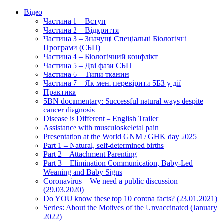
Відео
Частина 1 – Вступ
Частина 2 – Відкриття
Частина 3 – Значущі Спеціальні Біологічні
Програми (СБП)
Частина 4 – Біологічний конфлікт
Частина 5 – Дві фази СБП
Частина 6 – Типи тканин
Частина 7 – Як мені перевірити 5БЗ у дії
Практика
5BN documentary: Successful natural ways despite
cancer diagnosis
Disease is Different – English Trailer
Assistance with musculoskeletal pain
Presentation at the World GNM / GHK day 2025
Part 1 – Natural, self-determined births
Part 2 – Attachment Parenting
Part 3 – Elimination Communication, Baby-Led
Weaning and Baby Signs
Coronavirus – We need a public discussion
(29.03.2020)
Do YOU know these top 10 corona facts? (23.01.2021)
Series: About the Motives of the Unvaccinated (January
2022)