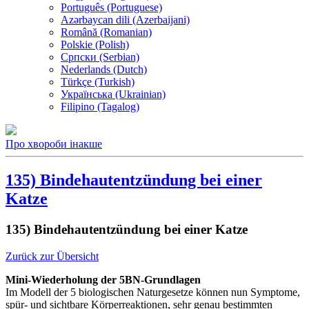
Português (Portuguese)
Azərbaycan dili (Azerbaijani)
Română (Romanian)
Polskie (Polish)
Српски (Serbian)
Nederlands (Dutch)
Türkçe (Turkish)
Українська (Ukrainian)
Filipino (Tagalog)
Про хвороби інакше
135) Bindehautentzündung bei einer
Katze
135) Bindehautentzündung bei einer Katze
Zurück zur Übersicht
Mini-Wiederholung der 5BN-Grundlagen
Im Modell der 5 biologischen Naturgesetze können nun Symptome,
spür- und sichtbare Körperreaktionen, sehr genau bestimmten